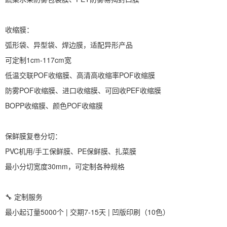
收缩膜：
弧形袋、异型袋、焊边膜，适配异形产品
可定制1cm-117cm宽
低温交联POF收缩膜、高清高收缩率POF收缩膜
防雾POF收缩膜、进口收缩膜、可回收PEF收缩膜
BOPP收缩膜、颜色POF收缩膜
保鲜膜复卷分切：
PVC机用/手工保鲜膜、PE保鲜膜、扎菜膜
最小分切宽度30mm，可定制各种规格
🔧 定制服务
最小起订量5000个 | 交期7-15天 | 凹版印刷（10色）