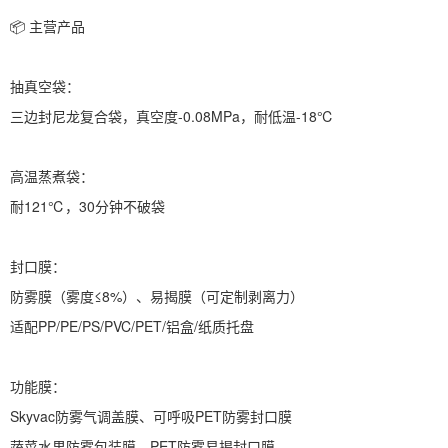
📦 主营产品
抽真空袋：
三边封尼龙复合袋，真空度-0.08MPa，耐低温-18℃
高温蒸煮袋：
耐121℃，30分钟不破袋
封口膜：
防雾膜（雾度≤8%）、易揭膜（可定制剥离力）
适配PP/PE/PS/PVC/PET/铝盒/纸质托盘
功能膜：
Skyvac防雾气调盖膜、可呼吸PET防雾封口膜
蔬菜水果防雾包装膜、PET防雾易揭封口膜