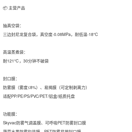
📦 主营产品
抽真空袋：
三边封尼龙复合袋，真空度-0.08MPa，耐低温-18℃
高温蒸煮袋：
耐121℃，30分钟不破袋
封口膜：
防雾膜（雾度≤8%）、易揭膜（可定制剥离力）
适配PP/PE/PS/PVC/PET/铝盒/纸质托盘
功能膜：
Skyvac防雾气调盖膜、可呼吸PET防雾封口膜
蔬菜水果防雾包装膜、PET防雾易揭封口膜