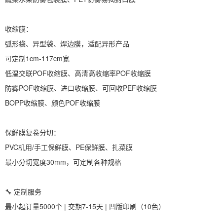
收缩膜：
弧形袋、异型袋、焊边膜，适配异形产品
可定制1cm-117cm宽
低温交联POF收缩膜、高清高收缩率POF收缩膜
防雾POF收缩膜、进口收缩膜、可回收PEF收缩膜
BOPP收缩膜、颜色POF收缩膜
保鲜膜复卷分切：
PVC机用/手工保鲜膜、PE保鲜膜、扎菜膜
最小分切宽度30mm，可定制各种规格
🔧 定制服务
最小起订量5000个 | 交期7-15天 | 凹版印刷（10色）